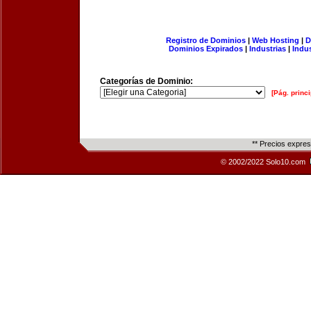
Registro de Dominios
|
Web Hosting
|
D
Dominios Expirados
|
Industrias
|
Indu
Categorías de Dominio:
[Pág. princi
** Precios expre
© 2002/2022 Solo10.com