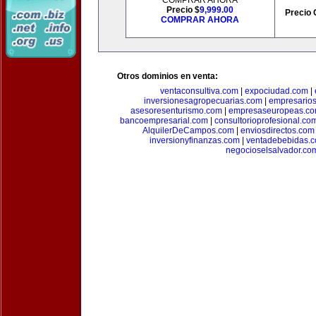
COMPRAR AHORA
Precio $
9,999.00
Precio 
COMPRAR AHORA
Otros dominios en venta:
ventaconsultiva.com
|
expociudad.com
|
inversionesagropecuarias.com
|
empresario
asesoresenturismo.com
|
empresaseuropeas.c
bancoempresarial.com
|
consultorioprofesional.co
AlquilerDeCampos.com
|
enviosdirectos.com
inversionyfinanzas.com
|
ventadebebidas.
negocioselsalvador.co