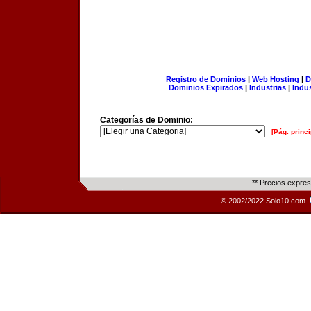
Registro de Dominios
|
Web Hosting
|
D
Dominios Expirados
|
Industrias
|
Indu
Categorías de Dominio:
[Pág. princi
** Precios expre
© 2002/2022 Solo10.com