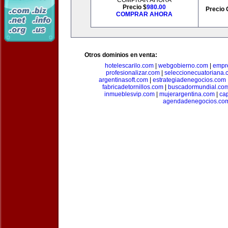
COMPRAR AHORA
Precio $
980.00
Precio 
COMPRAR AHORA
Otros dominios en venta:
hotelescarilo.com
|
webgobierno.com
|
empr
profesionalizar.com
|
seleccionecuatoriana.
argentinasoft.com
|
estrategiadenegocios.com
fabricadetornillos.com
|
buscadormundial.co
inmueblesvip.com
|
mujerargentina.com
|
ca
agendadenegocios.co