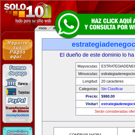
estrategiadenego
El dueño de este dominio lo ha
Mayusculas:
ESTRATEGIADENE
Minusculas:
estrategiadenegoci
Longitud:
20 caracteres
Categorias:
Sin Clasificar
Precio:
$980.00
Visitar!
estrategiadenegoc
Serán consideradas ofer
R