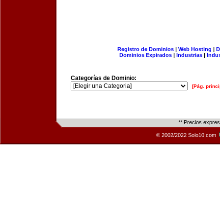
Registro de Dominios
|
Web Hosting
|
D
Dominios Expirados
|
Industrias
|
Indu
Categorías de Dominio:
[Pág. princi
** Precios expre
© 2002/2022 Solo10.com