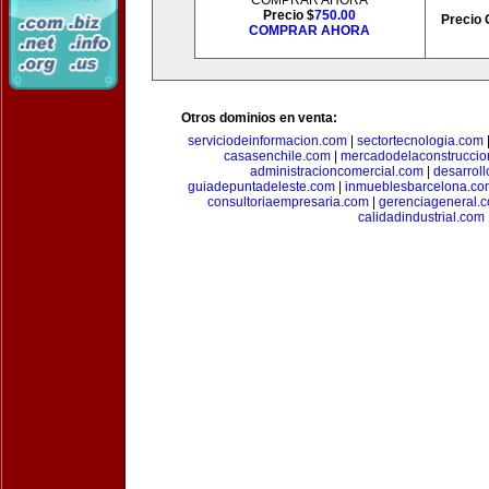
COMPRAR AHORA
Precio $
750.00
Precio 
COMPRAR AHORA
Otros dominios en venta:
serviciodeinformacion.com
|
sectortecnologia.com
casasenchile.com
|
mercadodelaconstruccio
administracioncomercial.com
|
desarrol
guiadepuntadeleste.com
|
inmueblesbarcelona.co
consultoriaempresaria.com
|
gerenciageneral.
calidadindustrial.com