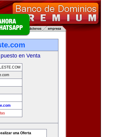
ste.com
 puesto en Venta
LESTE.COM
e.com
te.com
tas
ealizar una Oferta