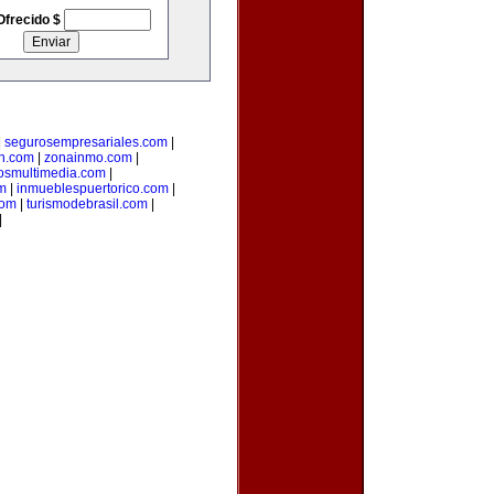
Ofrecido $
|
segurosempresariales.com
|
n.com
|
zonainmo.com
|
losmultimedia.com
|
m
|
inmueblespuertorico.com
|
com
|
turismodebrasil.com
|
|