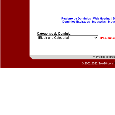
Registro de Dominios
|
Web Hosting
|
D
Dominios Expirados
|
Industrias
|
Indu
Categorías de Dominio:
[Pág. princi
** Precios expre
© 2002/2022 Solo10.com