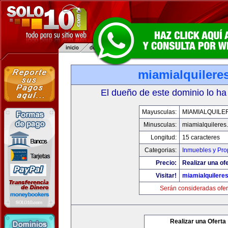
miamialquilere
El dueño de este dominio lo ha
Mayusculas:
MIAMIALQUILE
Minusculas:
miamialquileres
Longitud:
15 caracteres
Categorias:
Inmuebles y Pr
Precio:
Realizar una ofe
Visitar!
miamialquilere
Serán consideradas ofer
Realizar una Oferta