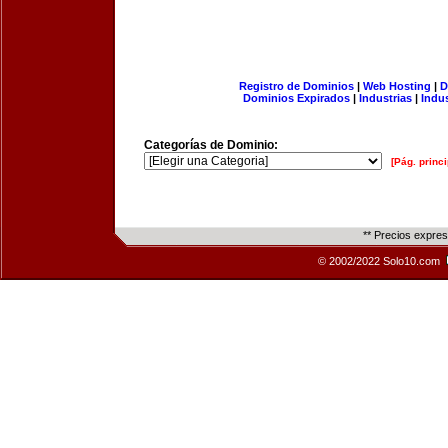
Registro de Dominios
|
Web Hosting
|
D
Dominios Expirados
|
Industrias
|
Indu
Categorías de Dominio:
[Pág. princi
** Precios expre
© 2002/2022 Solo10.com