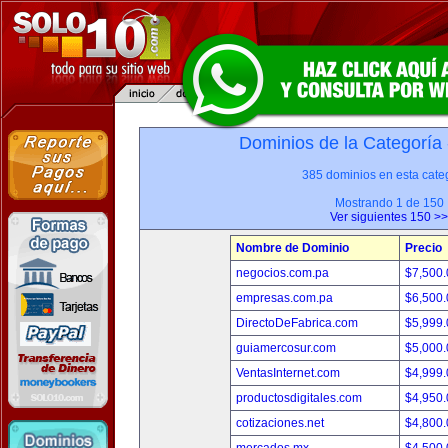
Dominios de la Categoría
385 dominios en esta categ
Mostrando 1 de 150
Ver siguientes 150 >>
Nombre de Dominio
Precio
negocios.com.pa
$7,500
empresas.com.pa
$6,500
DirectoDeFabrica.com
$5,999
guiamercosur.com
$5,000
VentasInternet.com
$4,999
productosdigitales.com
$4,950
cotizaciones.net
$4,800