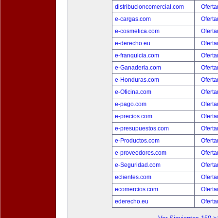
distribucioncomercial.com
Oferta
e-cargas.com
Oferta
e-cosmetica.com
Oferta
e-derecho.eu
Oferta
e-franquicia.com
Oferta
e-Ganaderia.com
Oferta
e-Honduras.com
Oferta
e-Oficina.com
Oferta
e-pago.com
Oferta
e-precios.com
Oferta
e-presupuestos.com
Oferta
e-Productos.com
Oferta
e-proveedores.com
Oferta
e-Seguridad.com
Oferta
eclientes.com
Oferta
ecomercios.com
Oferta
ederecho.eu
Oferta