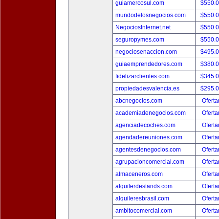
guiamercosul.com
$550.
mundodelosnegocios.com
$550.
NegociosInternet.net
$550.
seguropymes.com
$550.
negociosenaccion.com
$495.
guiaemprendedores.com
$380.
fidelizarclientes.com
$345.
propiedadesvalencia.es
$295.
abcnegocios.com
Oferta
academiadenegocios.com
Oferta
agenciadecoches.com
Oferta
agendadereuniones.com
Oferta
agentesdenegocios.com
Oferta
agrupacioncomercial.com
Oferta
almaceneros.com
Oferta
alquilerdestands.com
Oferta
alquileresbrasil.com
Oferta
ambitocomercial.com
Oferta