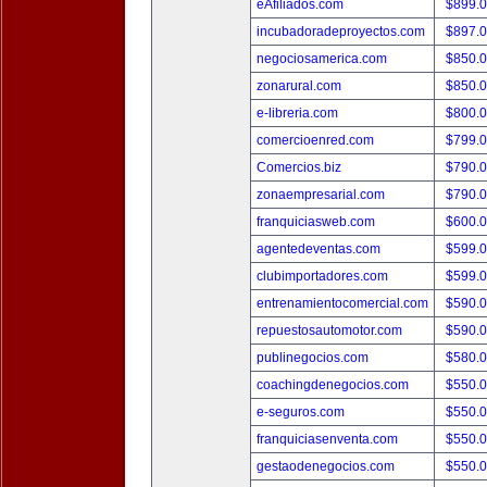
eAfiliados.com
$899.
incubadoradeproyectos.com
$897.
negociosamerica.com
$850.
zonarural.com
$850.
e-libreria.com
$800.
comercioenred.com
$799.
Comercios.biz
$790.
zonaempresarial.com
$790.
franquiciasweb.com
$600.
agentedeventas.com
$599.
clubimportadores.com
$599.
entrenamientocomercial.com
$590.
repuestosautomotor.com
$590.
publinegocios.com
$580.
coachingdenegocios.com
$550.
e-seguros.com
$550.
franquiciasenventa.com
$550.
gestaodenegocios.com
$550.