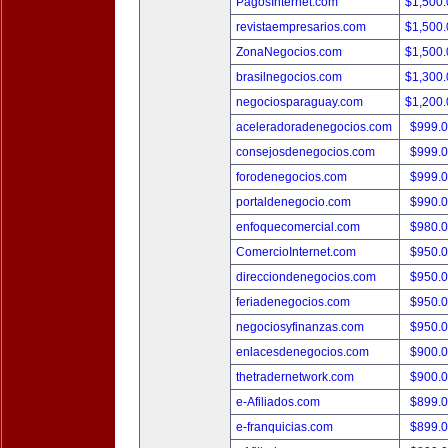
PagosInternet.com
$1,500
revistaempresarios.com
$1,500
ZonaNegocios.com
$1,500
brasilnegocios.com
$1,300
negociosparaguay.com
$1,200
aceleradoradenegocios.com
$999.
consejosdenegocios.com
$999.
forodenegocios.com
$999.
portaldenegocio.com
$990.
enfoquecomercial.com
$980.
ComercioInternet.com
$950.
direcciondenegocios.com
$950.
feriadenegocios.com
$950.
negociosyfinanzas.com
$950.
enlacesdenegocios.com
$900.
thetradernetwork.com
$900.
e-Afiliados.com
$899.
e-franquicias.com
$899.