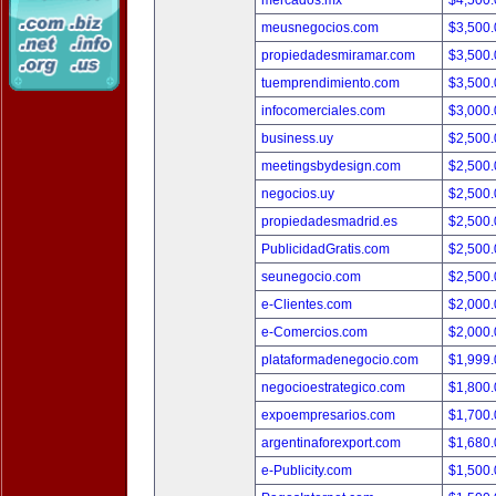
mercados.mx
$4,500
meusnegocios.com
$3,500
propiedadesmiramar.com
$3,500
tuemprendimiento.com
$3,500
infocomerciales.com
$3,000
business.uy
$2,500
meetingsbydesign.com
$2,500
negocios.uy
$2,500
propiedadesmadrid.es
$2,500
PublicidadGratis.com
$2,500
seunegocio.com
$2,500
e-Clientes.com
$2,000
e-Comercios.com
$2,000
plataformadenegocio.com
$1,999
negocioestrategico.com
$1,800
expoempresarios.com
$1,700
argentinaforexport.com
$1,680
e-Publicity.com
$1,500