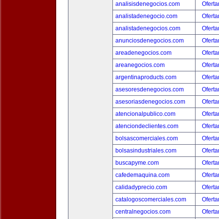
analisisdenegocios.com
Oferta
analistadenegocio.com
Oferta
analistadenegocios.com
Oferta
anunciosdenegocios.com
Oferta
areadenegocios.com
Oferta
areanegocios.com
Oferta
argentinaproducts.com
Oferta
asesoresdenegocios.com
Oferta
asesoriasdenegocios.com
Oferta
atencionalpublico.com
Oferta
atenciondeclientes.com
Oferta
bolsascomerciales.com
Oferta
bolsasindustriales.com
Oferta
buscapyme.com
Oferta
cafedemaquina.com
Oferta
calidadyprecio.com
Oferta
catalogoscomerciales.com
Oferta
centralnegocios.com
Oferta