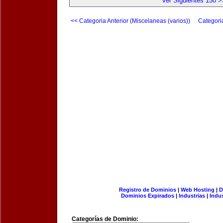
Ver Siguientes 150 >
<< Categoria Anterior (Miscelaneas (varios))
Categori
Registro de Dominios
|
Web Hosting
|
D
Dominios Expirados
|
Industrias
|
Indu
Categorías de Dominio: