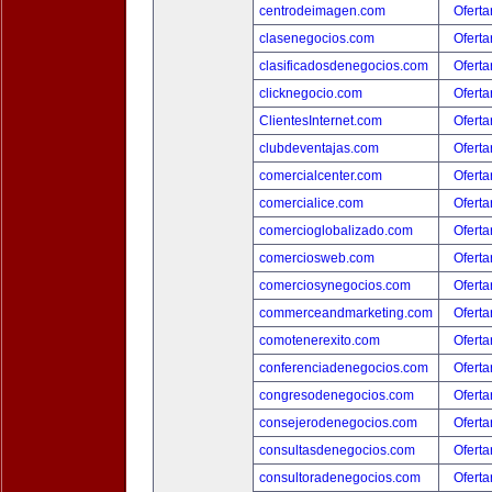
centrodeimagen.com
Oferta
clasenegocios.com
Oferta
clasificadosdenegocios.com
Oferta
clicknegocio.com
Oferta
ClientesInternet.com
Oferta
clubdeventajas.com
Oferta
comercialcenter.com
Oferta
comercialice.com
Oferta
comercioglobalizado.com
Oferta
comerciosweb.com
Oferta
comerciosynegocios.com
Oferta
commerceandmarketing.com
Oferta
comotenerexito.com
Oferta
conferenciadenegocios.com
Oferta
congresodenegocios.com
Oferta
consejerodenegocios.com
Oferta
consultasdenegocios.com
Oferta
consultoradenegocios.com
Oferta