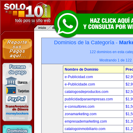
Dominios de la Categoría -
Marke
122 dominios en esta categ
Mostrando 1 de 122
Nombre de Dominio
Prec
e-Publicidad.com
$2,
e-Publicidade.com
$2,
catalogosdeproductos.com
$2,
publicidadparaempresas.com
$1,
e-consultores.com
$1,
zonamarketing.com
$1,
empresademarketing.com
$1,
catalogoinmobiliario.com
$1,